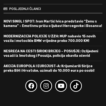
POSLJEDNJI ČLANCI
NOVI SINGL I SPOT: Ivan Martić Ivica predstavio “Ženu s
kamena” – Emotivnu priču o ljubavi Hercegovke i Bosanca!
MODERNIZACIJA POLICIJE U ŽZH: MUP nabavio 15 novih
vozila i motocikle BMW vrijedne preko 700.000 KM!
NESREĆA NA CESTI ŠIROKI BRIJEG – POSUŠJE: Ozlijeđeni
vozači iz Imotskog i Posušja, policija obavila očevid
AKCIJA EUROPOLA I EUROJUST-A: Krijumčarili Sirijce
preko BiH i Hrvatske, uzimali do 10.000 eura po osobi!