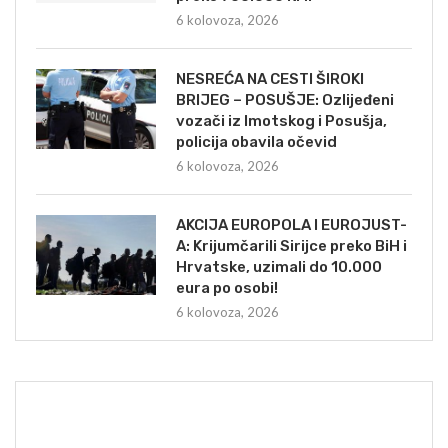
6 kolovoza, 2026
NESREĆA NA CESTI ŠIROKI
BRIJEG – POSUŠJE: Ozlijeđeni
vozači iz Imotskog i Posušja,
policija obavila očevid
6 kolovoza, 2026
AKCIJA EUROPOLA I EUROJUST-
A: Krijumčarili Sirijce preko BiH i
Hrvatske, uzimali do 10.000
eura po osobi!
6 kolovoza, 2026