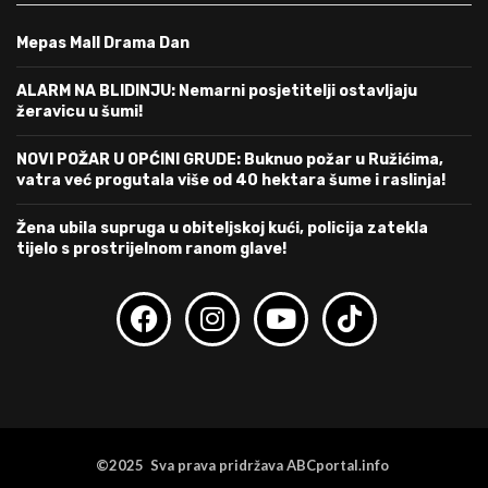
Mepas Mall Drama Dan
ALARM NA BLIDINJU: Nemarni posjetitelji ostavljaju
žeravicu u šumi!
NOVI POŽAR U OPĆINI GRUDE: Buknuo požar u Ružićima,
vatra već progutala više od 40 hektara šume i raslinja!
Žena ubila supruga u obiteljskoj kući, policija zatekla
tijelo s prostrijelnom ranom glave!
©2025 Sva prava pridržava ABCportal.info