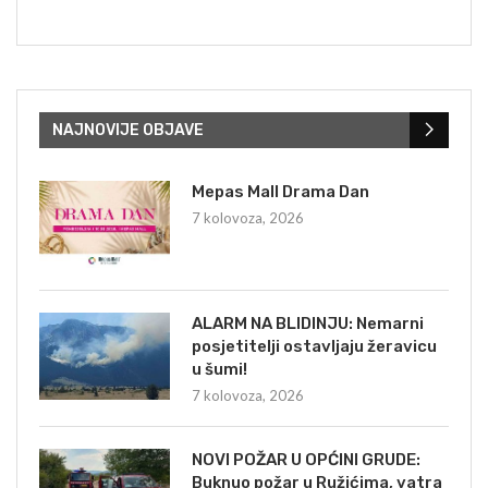
NAJNOVIJE OBJAVE
Mepas Mall Drama Dan
7 kolovoza, 2026
ALARM NA BLIDINJU: Nemarni
posjetitelji ostavljaju žeravicu
u šumi!
7 kolovoza, 2026
NOVI POŽAR U OPĆINI GRUDE:
Buknuo požar u Ružićima, vatra