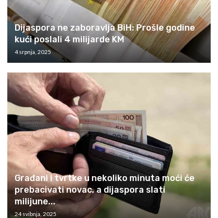
Dijaspora ne zaboravlja BiH: Prošle godine
kući poslali 4 milijarde KM
4 srpnja, 2025
Građani i tvrtke u nekoliko minuta moći će
prebacivati novac, a dijaspora slati
milijune...
24 svibnja, 2025