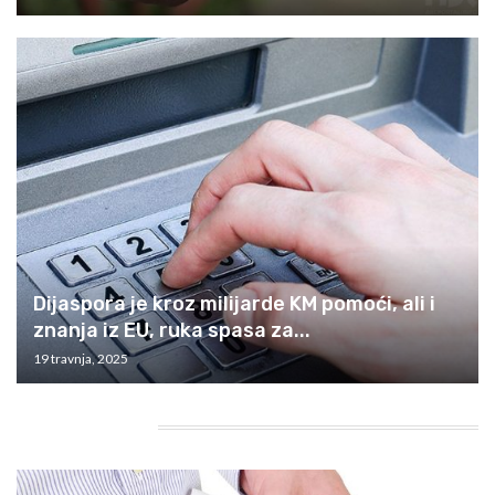
Dijaspora je kroz milijarde KM pomoći, ali i
znanja iz EU, ruka spasa za...
19 travnja, 2025
HEADING TITLE