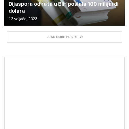
Dijaspora od rata u BiH poslala 100 milijardi
dolara
12 veljače, 2023
LOAD MORE POSTS