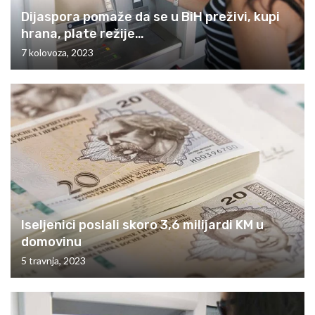
Dijaspora pomaže da se u BiH preživi, kupi
hrana, plate režije…
7 kolovoza, 2023
Iseljenici poslali skoro 3,6 milijardi KM u
domovinu
5 travnja, 2023