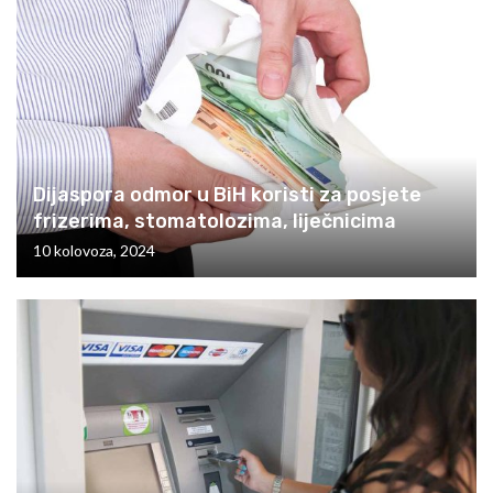
Dijaspora odmor u BiH koristi za posjete
frizerima, stomatolozima, liječnicima
10 kolovoza, 2024