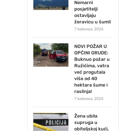
Nemarni
posjetitelji
ostavljaju
žeravicu u šumi!
7 kolovoza, 2026
NOVI POŽAR U
OPĆINI GRUDE:
Buknuo požar u
Ružićima, vatra
već progutala
više od 40
hektara šume i
raslinja!
7 kolovoza, 2026
Žena ubila
supruga u
obiteljskoj kući,