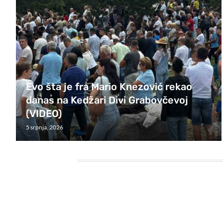
Evo šta je fra Mario Knezović rekao
danas na Kedžari Divi Grabovčevoj
(VIDEO)
5 srpnja, 2026
HEADING TITLE