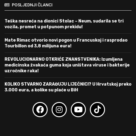
POSLJEDNJI ČLANCI
Teška nesreća na dionici Stolac – Neum, sudarila se tri
vozila, promet u potpunom prekidu!
Mate Rimac otvorio novi pogon u Francuskoj i rasprodao
Tourbillon od 3,8 milijuna eura!
REVOLUCIONARNO OTKRIĆE ZNANSTVENIKA: Izumljena
medicinska žvakaća guma koja uništava viruse i bakterije
uzročnike raka!
KOLIKO STVARNO ZARAĐUJU LIJEČNICI? U Hrvatskoj preko
3.000 eura, a kolike su plaće u BiH