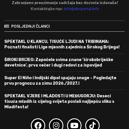
Zabranjeno preuzimanje sadržaja bez dozvola izdavača!
Kontaktirajte nas:
info@abcportal.info
POSLJEDNJI ČLANCI
SPEKTAKL U KLANCU, TISUĆE LJUDI NA TRIBINAMA:
Poznati finalisti Lige mjesnih zajednica Širokog Brijega!
ŠIROKI BRIJEG: Započele svima znane ‘širokobriješke
devetnice’, prva večer i dugi redovi za ispovijed
Super El Niño i Indijski dipol spajaju snage – Pogledajte
prvu prognozu za zimu 2026./2027.!
SPEKTAKL VJERE I MLADOSTI U MEĐUGORJU: Deseci
tisuća mladih iz cijelog svijeta poslali najljepšu sliku s
Mladifesta!