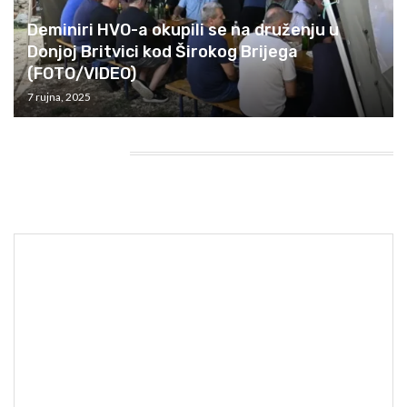
Deminiri HVO-a okupili se na druženju u
Donjoj Britvici kod Širokog Brijega
(FOTO/VIDEO)
7 rujna, 2025
HEADING TITLE