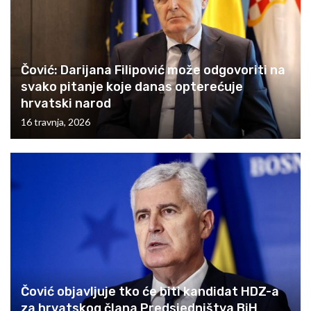
Čović: Darijana Filipović može odgovoriti na
svako pitanje koje danas opterećuje
hrvatski narod
16 travnja, 2026
Čović objavljuje tko će biti kandidat HDZ-a
za hrvatskog člana Predsjedništva BiH