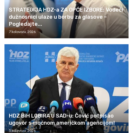
STRATEGIJA HDZ-a ZA OPĆE IZBORE: Vodeći
dužnosnici ulaze u borbu za glasove –
Pogledajte...
7 kolovoza, 2026
HDZ BiH LOBIRA U SAD-u: Čović potpisao
ugovor s moćnom američkom agencijom!
5 kolovoza, 2026