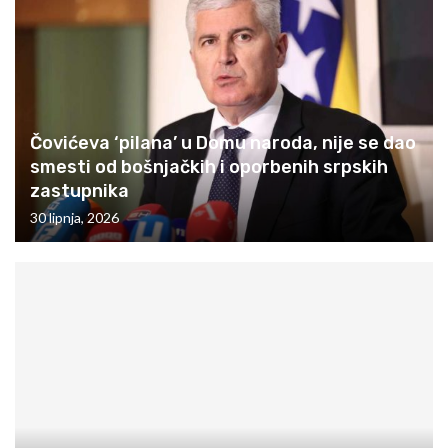
Čovićeva ‘pilana’ u Domu naroda, nije se dao
smesti od bošnjačkih i oporbenih srpskih
zastupnika
30 lipnja, 2026