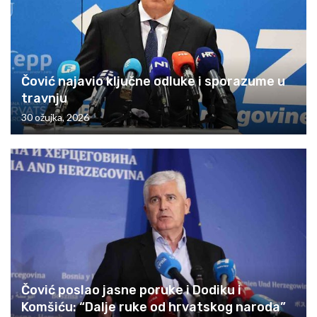
Čović najavio ključne odluke i sporazume u
travnju
30 ožujka, 2026
Čović poslao jasne poruke i Dodiku i
Komšiću: “Dalje ruke od hrvatskog naroda”