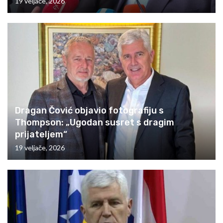
19 veljače, 2026
Dragan Čović objavio fotografiju s
Thompson: „Ugodan susret s dragim
prijateljem“
19 veljače, 2026