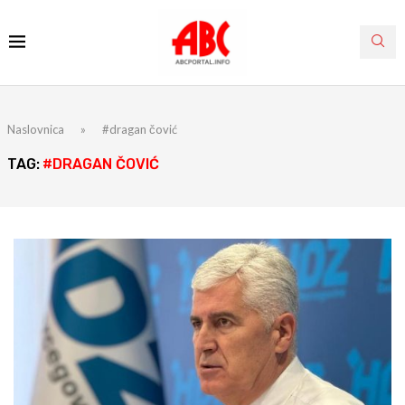
Naslovnica
»
#dragan čović
TAG:
#DRAGAN ČOVIĆ