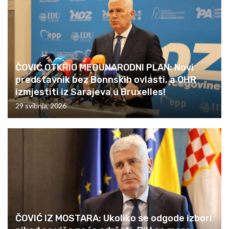
ČOVIĆ OTKRIO MEĐUNARODNI PLAN: Novi
predstavnik bez Bonnskih ovlasti, a OHR
izmjestiti iz Sarajeva u Bruxelles!
29 svibnja, 2026
ČOVIĆ IZ MOSTARA: Ukoliko se odgode izbori