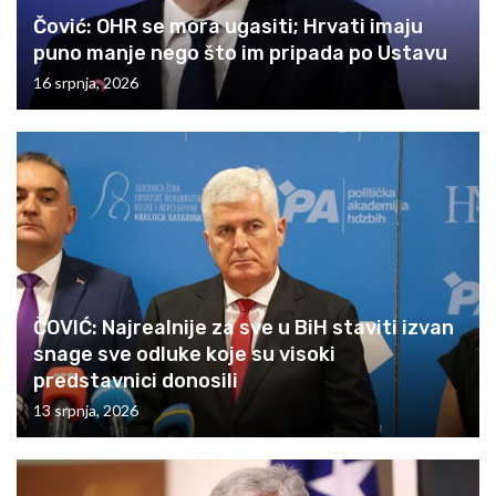
Čović: OHR se mora ugasiti; Hrvati imaju
puno manje nego što im pripada po Ustavu
16 srpnja, 2026
ČOVIĆ: Najrealnije za sve u BiH staviti izvan
snage sve odluke koje su visoki
predstavnici donosili
13 srpnja, 2026