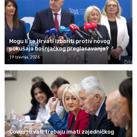
Mogu li se Hrvati izboriti protiv novog
pokušaja bošnjačkog preglasavanja?
19 travnja, 2026
Čović: Hrvati trebaju imati zajedničkog