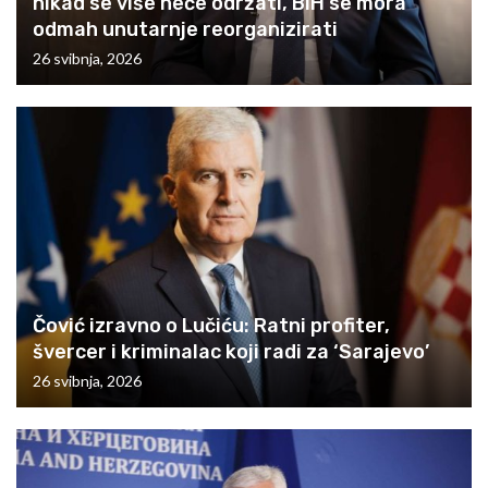
nikad se više neće održati, BiH se mora
odmah unutarnje reorganizirati
26 svibnja, 2026
Čović izravno o Lučiću: Ratni profiter,
švercer i kriminalac koji radi za ‘Sarajevo’
26 svibnja, 2026