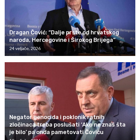
Dragan Čović: “Dalje prste od hrvatskog
naroda, Hercegovine i Širokog Brijega”
24 veljače, 2026
Negator genocida i poklonik ratnih
zločinaca treba poslušati ‘Ako ne znaš šta
je bilo’ pa onda pametovati Čoviću