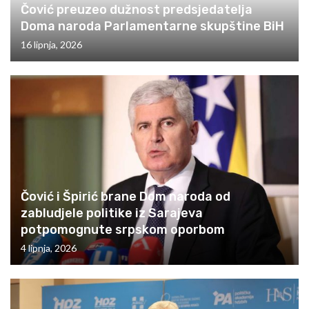
Čović preuzeo dužnost predsjedatelja
Doma naroda Parlamentarne skupštine BiH
16 lipnja, 2026
Čović i Špirić brane Dom naroda od
zabludjele politike iz Sarajeva
potpomognute srpskom oporbom
4 lipnja, 2026