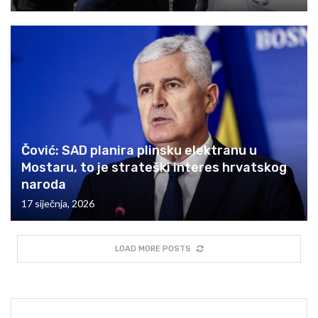
Čović: SAD planira plinsku elektranu u
Mostaru, to je strateški interes hrvatskog
naroda
17 siječnja, 2026
LOAD MORE POSTS