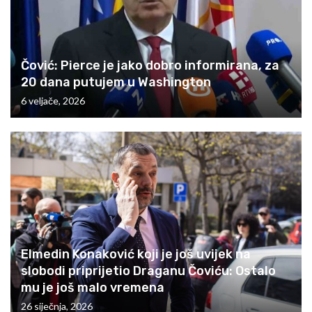
Čović: Pierce je jako dobro informirana, za
20 dana putujem u Washington
6 veljače, 2026
Elmedin Konaković koji je još uvijek na
slobodi priprijetio Draganu Čoviću: Ostalo
mu je još malo vremena
26 siječnja, 2026