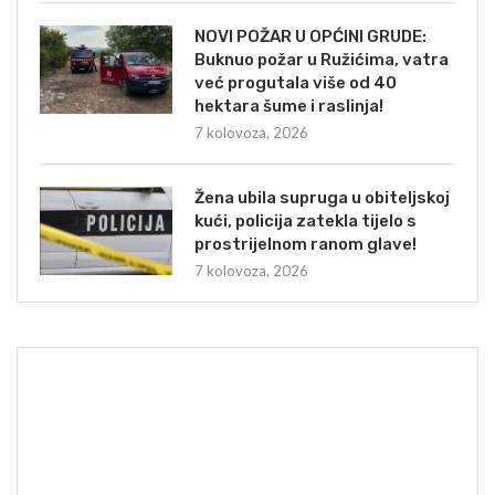
NOVI POŽAR U OPĆINI GRUDE:
Buknuo požar u Ružićima, vatra
već progutala više od 40
hektara šume i raslinja!
7 kolovoza, 2026
Žena ubila supruga u obiteljskoj
kući, policija zatekla tijelo s
prostrijelnom ranom glave!
7 kolovoza, 2026