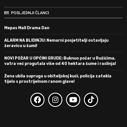
POSLJEDNJI ČLANCI
Mepas Mall Drama Dan
ALARM NA BLIDINJU: Nemarni posjetitelji ostavljaju
žeravicu u šumi!
NOVI POŽAR U OPĆINI GRUDE: Buknuo požar u Ružićima,
vatra već progutala više od 40 hektara šume i raslinja!
Žena ubila supruga u obiteljskoj kući, policija zatekla
tijelo s prostrijelnom ranom glave!