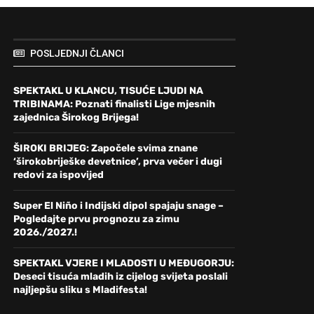
POSLJEDNJI ČLANCI
SPEKTAKL U KLANCU, TISUĆE LJUDI NA
TRIBINAMA: Poznati finalisti Lige mjesnih
zajednica Širokog Brijega!
ŠIROKI BRIJEG: Započele svima znane
‘širokobriješke devetnice’, prva večer i dugi
redovi za ispovijed
Super El Niño i Indijski dipol spajaju snage –
Pogledajte prvu prognozu za zimu
2026./2027.!
SPEKTAKL VJERE I MLADOSTI U MEĐUGORJU:
Deseci tisuća mladih iz cijelog svijeta poslali
najljepšu sliku s Mladifesta!