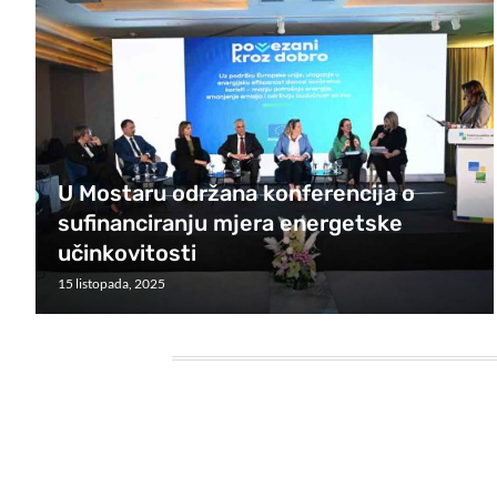
U Mostaru održana konferencija o
sufinanciranju mjera energetske
učinkovitosti
15 listopada, 2025
HEADING TITLE