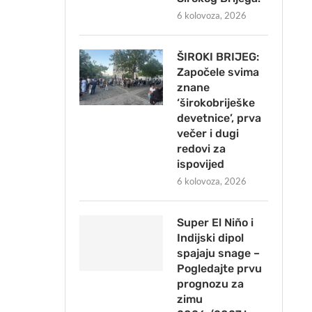
6 kolovoza, 2026
ŠIROKI BRIJEG:
Započele svima
znane
‘širokobriješke
devetnice’, prva
večer i dugi
redovi za
ispovijed
6 kolovoza, 2026
Super El Niño i
Indijski dipol
spajaju snage –
Pogledajte prvu
prognozu za
zimu