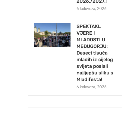
2026./2027.!
6 kolovoza, 2026
SPEKTAKL
VJERE I
MLADOSTI U
MEĐUGORJU:
Deseci tisuća
mladih iz cijelog
svijeta poslali
najljepšu sliku s
Mladifesta!
6 kolovoza, 2026