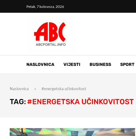
Petak, 7 kolovoza, 2026
NASLOVNICA
VIJESTI
BUSINESS
SPORT
Naslovnica
»
#energetska učinkovitost
TAG:
#ENERGETSKA UČINKOVITOST