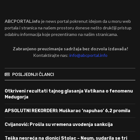
ABCPORTAL.info
je news portal pokrenut idejom da u moru web
portala i stranica na našem prostoru donese nešto drukčiji pristup
odabiru informacija koje prezentiramo na našim stranicama.
Zabranjeno preuzimanje sadržaja bez dozvola izdavača!
Kontaktirajte nas:
info@abcportal.info
POSLJEDNJI ČLANCI
Otkriveni rezultati tajnog glasanja Vatikana o fenomenu
Međugorja
APSOLUTNI REKORDERI: Muškarac ‘napuhao’ 6,2 promila
Cvijanović: Prošla su vremena uvođenja sankcija
Teška nesreća na dionici Stolac – Neum, sudarila se tri