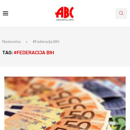
Naslovnica
»
#Federacija BiH
TAG:
#FEDERACIJA BIH