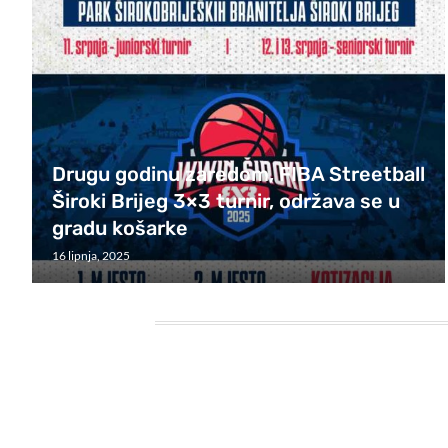
Drugu godinu zaredom, FIBA Streetball
Široki Brijeg 3×3 turnir, održava se u
gradu košarke
16 lipnja, 2025
HEADING TITLE