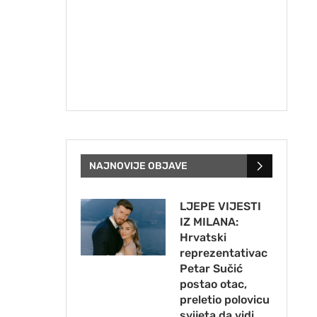
NAJNOVIJE OBJAVE
LJEPE VIJESTI
IZ MILANA:
Hrvatski
reprezentativac
Petar Sučić
postao otac,
preletio polovicu
svijeta da vidi