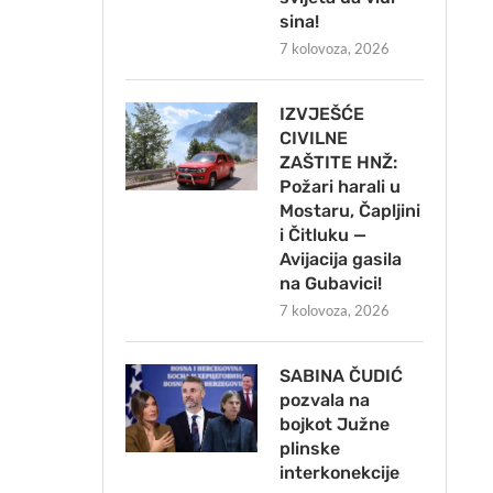
sina!
7 kolovoza, 2026
IZVJEŠĆE
CIVILNE
ZAŠTITE HNŽ:
Požari harali u
Mostaru, Čapljini
i Čitluku —
Avijacija gasila
na Gubavici!
7 kolovoza, 2026
SABINA ČUDIĆ
pozvala na
bojkot Južne
plinske
interkonekcije