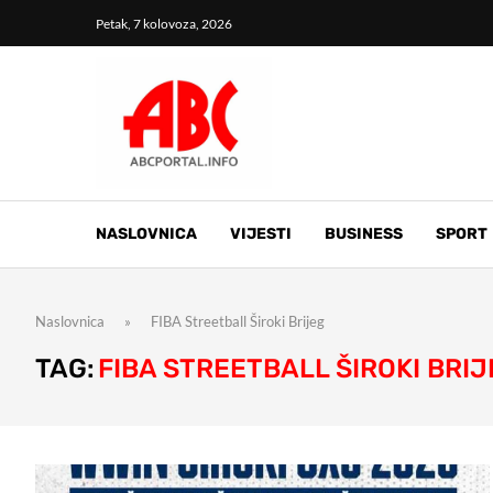
Petak, 7 kolovoza, 2026
NASLOVNICA
VIJESTI
BUSINESS
SPORT
Naslovnica
»
FIBA Streetball Široki Brijeg
TAG:
FIBA STREETBALL ŠIROKI BRI