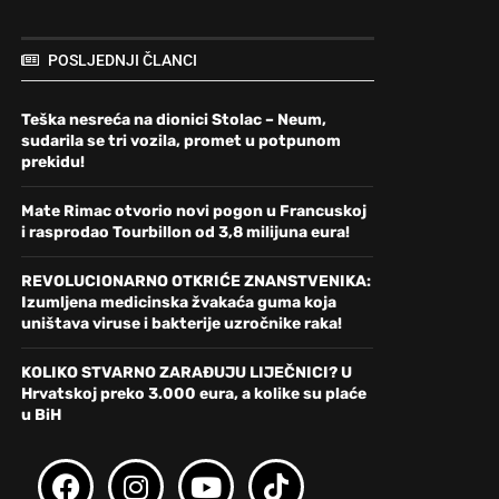
POSLJEDNJI ČLANCI
Teška nesreća na dionici Stolac – Neum,
sudarila se tri vozila, promet u potpunom
prekidu!
Mate Rimac otvorio novi pogon u Francuskoj
i rasprodao Tourbillon od 3,8 milijuna eura!
REVOLUCIONARNO OTKRIĆE ZNANSTVENIKA:
Izumljena medicinska žvakaća guma koja
uništava viruse i bakterije uzročnike raka!
KOLIKO STVARNO ZARAĐUJU LIJEČNICI? U
Hrvatskoj preko 3.000 eura, a kolike su plaće
u BiH