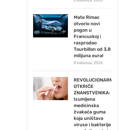
8 kolovoza, 2026
Mate Rimac
otvorio novi
pogon u
Francuskoj i
rasprodao
Tourbillon od 3,8
milijuna eura!
8 kolovoza, 2026
REVOLUCIONARNO
OTKRIĆE
ZNANSTVENIKA:
Izumljena
medicinska
žvakaća guma
koja uništava
viruse i bakterije