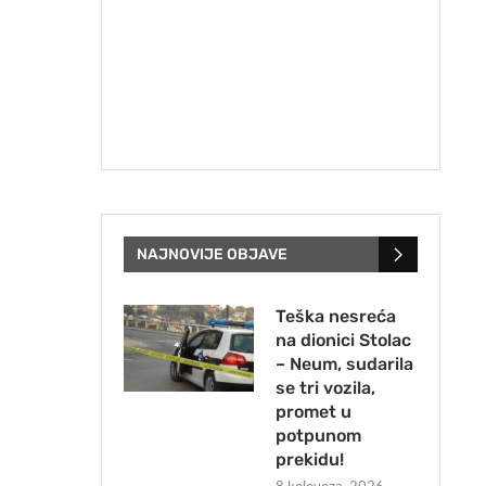
NAJNOVIJE OBJAVE
Teška nesreća
na dionici Stolac
– Neum, sudarila
se tri vozila,
promet u
potpunom
prekidu!