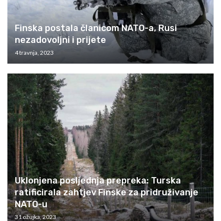
Finska postala članicom NATO-a, Rusi
nezadovoljni i prijete
4 travnja, 2023
Uklonjena posljednja prepreka: Turska
ratificirala zahtjev Finske za pridruživanje
NATO-u
31 ožujka, 2023