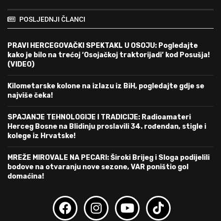
POSLJEDNJI ČLANCI
PRAVI HERCEGOVAČKI SPEKTAKL U OSOJU: Pogledajte
kako je bilo na trećoj ‘Osojačkoj traktorijadi’ kod Posušja!
(VIDEO)
Kilometarske kolone na izlazu iz BiH, pogledajte gdje se
najviše čeka!
SPAJANJE TEHNOLOGIJE I TRADICIJE: Radioamateri
Herceg Bosne na Blidinju proslavili 34. rođendan, stigle i
kolege iz Hrvatske!
MREŽE MIROVALE NA PECARI: Široki Brijeg i Sloga podijelili
bodove na otvaranju nove sezone, VAR poništio gol
domaćina!