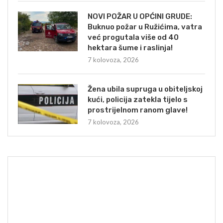
NOVI POŽAR U OPĆINI GRUDE:
Buknuo požar u Ružićima, vatra
već progutala više od 40
hektara šume i raslinja!
7 kolovoza, 2026
Žena ubila supruga u obiteljskoj
kući, policija zatekla tijelo s
prostrijelnom ranom glave!
7 kolovoza, 2026