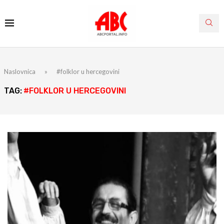
Naslovnica
»
#folklor u hercegovini
TAG:
#FOLKLOR U HERCEGOVINI