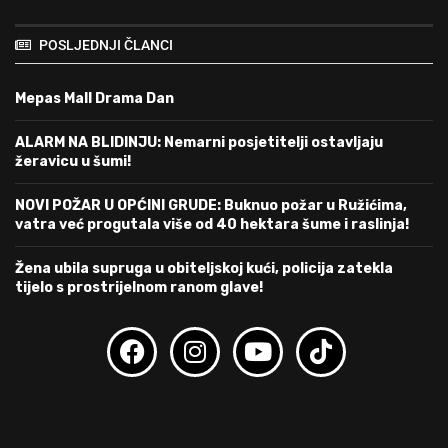
POSLJEDNJI ČLANCI
Mepas Mall Drama Dan
ALARM NA BLIDINJU: Nemarni posjetitelji ostavljaju
žeravicu u šumi!
NOVI POŽAR U OPĆINI GRUDE: Buknuo požar u Ružićima,
vatra već progutala više od 40 hektara šume i raslinja!
Žena ubila supruga u obiteljskoj kući, policija zatekla
tijelo s prostrijelnom ranom glave!