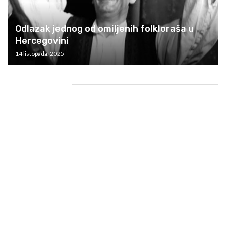
Odlazak jednog od omiljenih folkloraša u
Hercegovini
14 listopada, 2025
HEADING TITLE