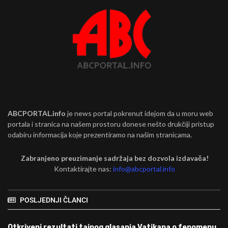
ABCPORTAL.info
je news portal pokrenut idejom da u moru web
portala i stranica na našem prostoru donese nešto drukčiji pristup
odabiru informacija koje prezentiramo na našim stranicama.
Zabranjeno preuzimanje sadržaja bez dozvola izdavača!
Kontaktirajte nas:
info@abcportal.info
POSLJEDNJI ČLANCI
Otkriveni rezultati tajnog glasanja Vatikana o fenomenu