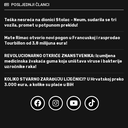
POSLJEDNJI ČLANCI
Teška nesreća na dionici Stolac – Neum, sudarila se tri
vozila, promet u potpunom prekidu!
Mate Rimac otvorio novi pogon u Francuskoj i rasprodao
Tourbillon od 3,8 milijuna eura!
REVOLUCIONARNO OTKRIĆE ZNANSTVENIKA: Izumljena
medicinska žvakaća guma koja uništava viruse i bakterije
uzročnike raka!
KOLIKO STVARNO ZARAĐUJU LIJEČNICI? U Hrvatskoj preko
3.000 eura, a kolike su plaće u BiH