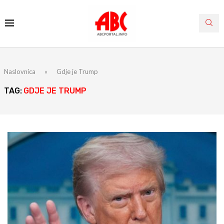
Naslovnica
»
Gdje je Trump
TAG:
GDJE JE TRUMP