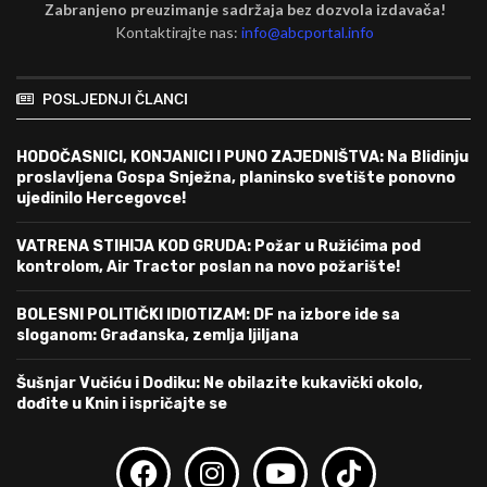
Zabranjeno preuzimanje sadržaja bez dozvola izdavača!
Kontaktirajte nas:
info@abcportal.info
POSLJEDNJI ČLANCI
HODOČASNICI, KONJANICI I PUNO ZAJEDNIŠTVA: Na Blidinju
proslavljena Gospa Snježna, planinsko svetište ponovno
ujedinilo Hercegovce!
VATRENA STIHIJA KOD GRUDA: Požar u Ružićima pod
kontrolom, Air Tractor poslan na novo požarište!
BOLESNI POLITIČKI IDIOTIZAM: DF na izbore ide sa
sloganom: Građanska, zemlja ljiljana
Šušnjar Vučiću i Dodiku: Ne obilazite kukavički okolo,
dođite u Knin i ispričajte se