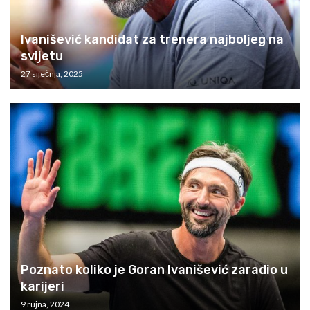
Ivanišević kandidat za trenera najboljeg na
svijetu
27 siječnja, 2025
Poznato koliko je Goran Ivanišević zaradio u
karijeri
9 rujna, 2024