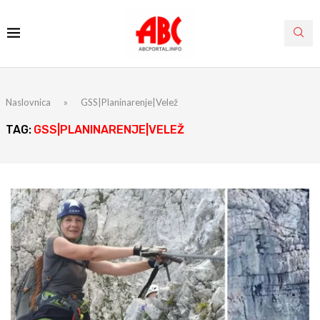
Naslovnica
»
GSS|Planinarenje|Velež
TAG:
GSS|PLANINARENJE|VELEŽ