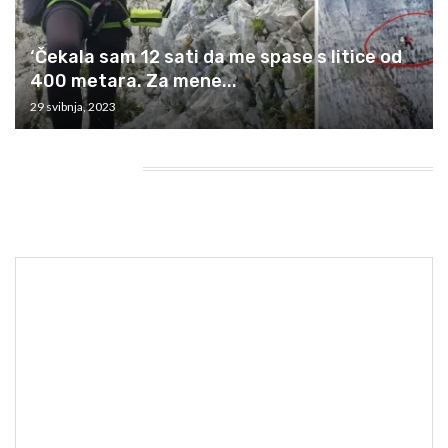
‘Čekala sam 12 sati da me spase s litice od
400 metara. Za mene...
29 svibnja, 2023
HEADING TITLE