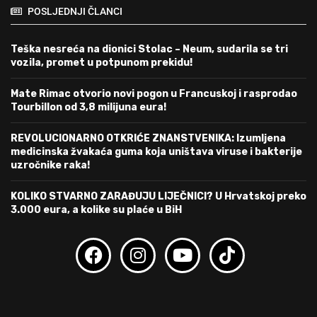
POSLJEDNJI ČLANCI
Teška nesreća na dionici Stolac – Neum, sudarila se tri
vozila, promet u potpunom prekidu!
Mate Rimac otvorio novi pogon u Francuskoj i rasprodao
Tourbillon od 3,8 milijuna eura!
REVOLUCIONARNO OTKRIĆE ZNANSTVENIKA: Izumljena
medicinska žvakaća guma koja uništava viruse i bakterije
uzročnike raka!
KOLIKO STVARNO ZARAĐUJU LIJEČNICI? U Hrvatskoj preko
3.000 eura, a kolike su plaće u BiH