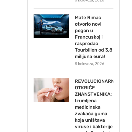
8 kolovoza, 2026
Mate Rimac
otvorio novi
pogon u
Francuskoj i
rasprodao
Tourbillon od 3,8
milijuna eura!
8 kolovoza, 2026
REVOLUCIONARNO
OTKRIĆE
ZNANSTVENIKA:
Izumljena
medicinska
žvakaća guma
koja uništava
viruse i bakterije