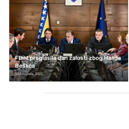
FBiH proglasila dan žalosti zbog Halida
Bešlića
10 listopada, 2025
HEADING TITLE