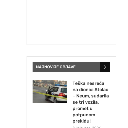
NAJNOVIJE OBJAVE
Teška nesreća
na dionici Stolac
– Neum, sudarila
se tri vozila,
promet u
potpunom
prekidu!