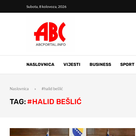
Subota, 8 kolovoza, 2026
NASLOVNICA
VIJESTI
BUSINESS
SPORT
Naslovnica
»
#halid bešlić
TAG:
#HALID BEŠLIĆ