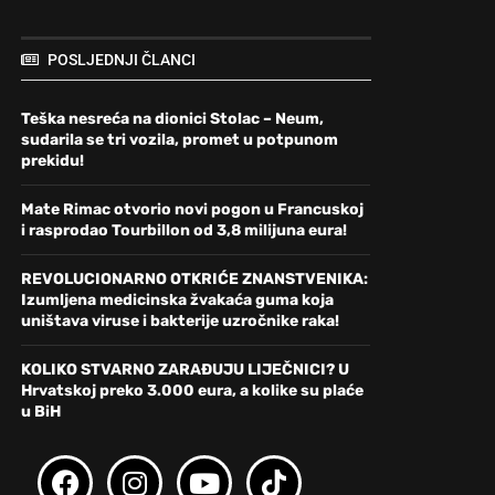
POSLJEDNJI ČLANCI
Teška nesreća na dionici Stolac – Neum,
sudarila se tri vozila, promet u potpunom
prekidu!
Mate Rimac otvorio novi pogon u Francuskoj
i rasprodao Tourbillon od 3,8 milijuna eura!
REVOLUCIONARNO OTKRIĆE ZNANSTVENIKA:
Izumljena medicinska žvakaća guma koja
uništava viruse i bakterije uzročnike raka!
KOLIKO STVARNO ZARAĐUJU LIJEČNICI? U
Hrvatskoj preko 3.000 eura, a kolike su plaće
u BiH