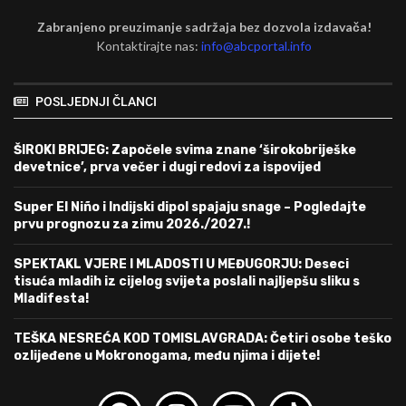
Zabranjeno preuzimanje sadržaja bez dozvola izdavača!
Kontaktirajte nas:
info@abcportal.info
POSLJEDNJI ČLANCI
ŠIROKI BRIJEG: Započele svima znane ‘širokobriješke
devetnice’, prva večer i dugi redovi za ispovijed
Super El Niño i Indijski dipol spajaju snage – Pogledajte
prvu prognozu za zimu 2026./2027.!
SPEKTAKL VJERE I MLADOSTI U MEĐUGORJU: Deseci
tisuća mladih iz cijelog svijeta poslali najljepšu sliku s
Mladifesta!
TEŠKA NESREĆA KOD TOMISLAVGRADA: Četiri osobe teško
ozlijeđene u Mokronogama, među njima i dijete!