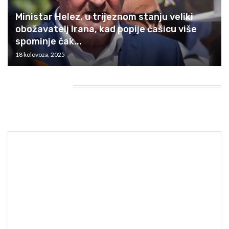
Ministar Helez, u trijeznom stanju veliki
obožavatelj Irana, kad popije čašicu više
spominje čak...
18 kolovoza, 2025
HEADING TITLE