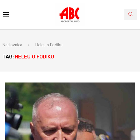
Naslovnica
»
Heleu o Fodiku
TAG:
HELEU O FODIKU