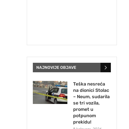
NAJNOVIJE OBJAVE
Teška nesreća
na dionici Stolac
– Neum, sudarila
se tri vozila,
promet u
potpunom
prekidu!