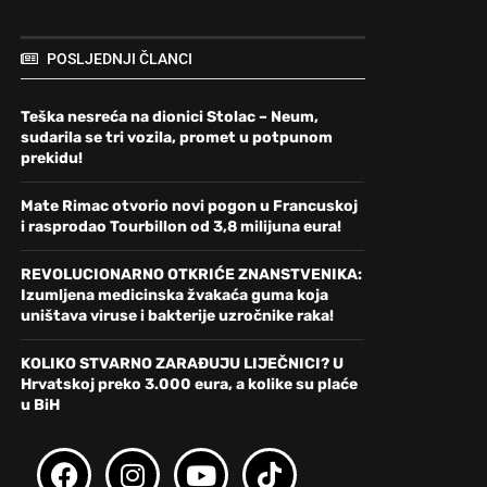
POSLJEDNJI ČLANCI
Teška nesreća na dionici Stolac – Neum,
sudarila se tri vozila, promet u potpunom
prekidu!
Mate Rimac otvorio novi pogon u Francuskoj
i rasprodao Tourbillon od 3,8 milijuna eura!
REVOLUCIONARNO OTKRIĆE ZNANSTVENIKA:
Izumljena medicinska žvakaća guma koja
uništava viruse i bakterije uzročnike raka!
KOLIKO STVARNO ZARAĐUJU LIJEČNICI? U
Hrvatskoj preko 3.000 eura, a kolike su plaće
u BiH