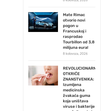
8 kolovoza, 2026
Mate Rimac
otvorio novi
pogon u
Francuskoj i
rasprodao
Tourbillon od 3,8
milijuna eura!
8 kolovoza, 2026
REVOLUCIONARNO
OTKRIĆE
ZNANSTVENIKA:
Izumljena
medicinska
žvakaća guma
koja uništava
viruse i bakterije