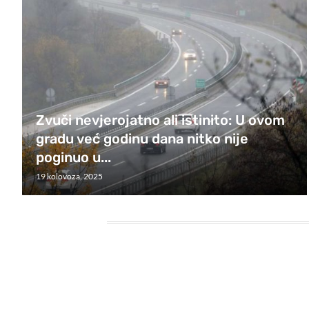
Zvuči nevjerojatno ali istinito: U ovom
gradu već godinu dana nitko nije
poginuo u...
19 kolovoza, 2025
HEADING TITLE