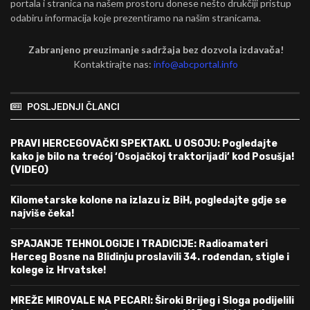
portala i stranica na našem prostoru donese nešto drukčiji pristup
odabiru informacija koje prezentiramo na našim stranicama.
Zabranjeno preuzimanje sadržaja bez dozvola izdavača!
Kontaktirajte nas:
info@abcportal.info
POSLJEDNJI ČLANCI
PRAVI HERCEGOVAČKI SPEKTAKL U OSOJU: Pogledajte
kako je bilo na trećoj ‘Osojačkoj traktorijadi’ kod Posušja!
(VIDEO)
Kilometarske kolone na izlazu iz BiH, pogledajte gdje se
najviše čeka!
SPAJANJE TEHNOLOGIJE I TRADICIJE: Radioamateri
Herceg Bosne na Blidinju proslavili 34. rođendan, stigle i
kolege iz Hrvatske!
MREŽE MIROVALE NA PECARI: Široki Brijeg i Sloga podijelili