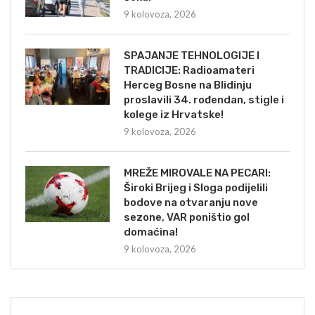
9 kolovoza, 2026
SPAJANJE TEHNOLOGIJE I
TRADICIJE: Radioamateri
Herceg Bosne na Blidinju
proslavili 34. rođendan, stigle i
kolege iz Hrvatske!
9 kolovoza, 2026
MREŽE MIROVALE NA PECARI:
Široki Brijeg i Sloga podijelili
bodove na otvaranju nove
sezone, VAR poništio gol
domaćina!
9 kolovoza, 2026