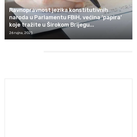
Ravnopravnost jezika konstitutivnih
naroda u Parlamentu FBiH, većina ‘papira’
koje tražite u Širokom Brijegu...
26 rujna, 2025
HEADING TITLE