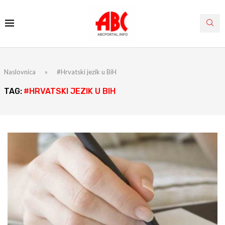
Naslovnica
»
#Hrvatski jezik u BiH
TAG:
#HRVATSKI JEZIK U BIH