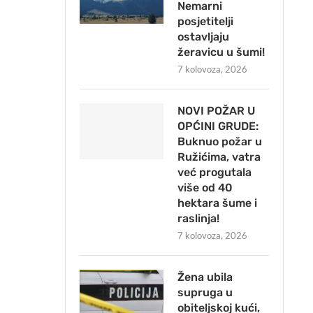
Nemarni
posjetitelji
ostavljaju
žeravicu u šumi!
7 kolovoza, 2026
NOVI POŽAR U
OPĆINI GRUDE:
Buknuo požar u
Ružićima, vatra
već progutala
više od 40
hektara šume i
raslinja!
7 kolovoza, 2026
Žena ubila
supruga u
obiteljskoj kući,