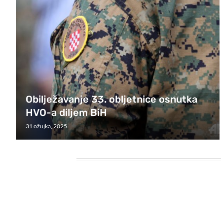
Obilježavanje 33. obljetnice osnutka
HVO-a diljem BiH
31 ožujka, 2025
HEADING TITLE