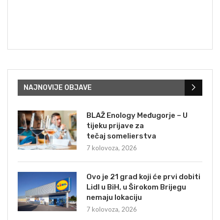
NAJNOVIJE OBJAVE
BLAŽ Enology Međugorje – U
tijeku prijave za
tečaj somelierstva
7 kolovoza, 2026
Ovo je 21 grad koji će prvi dobiti
Lidl u BiH, u Širokom Brijegu
nemaju lokaciju
7 kolovoza, 2026