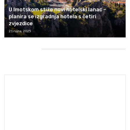
U Imotskom stiže novi hotelski lanac –
planira se izgradnja hotela s četiri
zvjezdice
21 rujna, 2025
HEADING TITLE