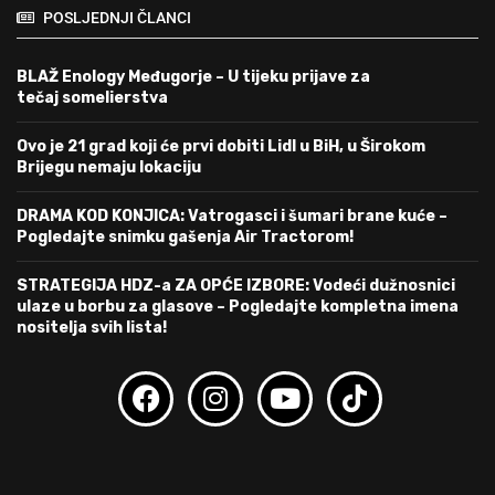
POSLJEDNJI ČLANCI
BLAŽ Enology Međugorje – U tijeku prijave za
tečaj somelierstva
Ovo je 21 grad koji će prvi dobiti Lidl u BiH, u Širokom
Brijegu nemaju lokaciju
DRAMA KOD KONJICA: Vatrogasci i šumari brane kuće –
Pogledajte snimku gašenja Air Tractorom!
STRATEGIJA HDZ-a ZA OPĆE IZBORE: Vodeći dužnosnici
ulaze u borbu za glasove – Pogledajte kompletna imena
nositelja svih lista!