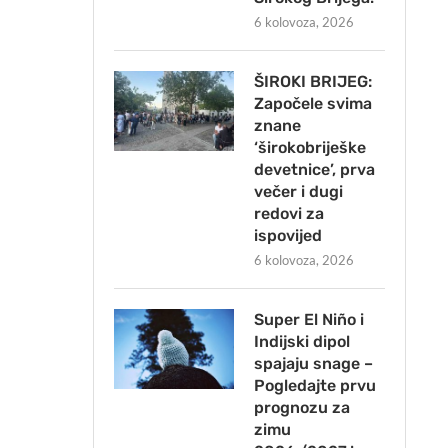
6 kolovoza, 2026
ŠIROKI BRIJEG:
Započele svima
znane
‘širokobriješke
devetnice’, prva
večer i dugi
redovi za
ispovijed
6 kolovoza, 2026
Super El Niño i
Indijski dipol
spajaju snage –
Pogledajte prvu
prognozu za
zimu