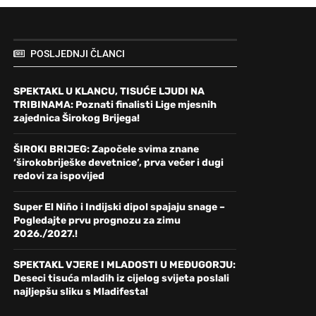
POSLJEDNJI ČLANCI
SPEKTAKL U KLANCU, TISUĆE LJUDI NA
TRIBINAMA: Poznati finalisti Lige mjesnih
zajednica Širokog Brijega!
ŠIROKI BRIJEG: Započele svima znane
‘širokobriješke devetnice’, prva večer i dugi
redovi za ispovijed
Super El Niño i Indijski dipol spajaju snage –
Pogledajte prvu prognozu za zimu
2026./2027.!
SPEKTAKL VJERE I MLADOSTI U MEĐUGORJU:
Deseci tisuća mladih iz cijelog svijeta poslali
najljepšu sliku s Mladifesta!