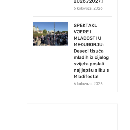
2026./2027.!
6 kolovoza, 2026
SPEKTAKL
VJERE I
MLADOSTI U
MEĐUGORJU:
Deseci tisuća
mladih iz cijelog
svijeta poslali
najljepšu sliku s
Mladifesta!
6 kolovoza, 2026