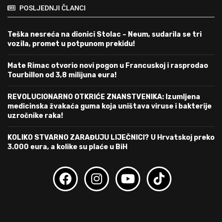
POSLJEDNJI ČLANCI
Teška nesreća na dionici Stolac – Neum, sudarila se tri
vozila, promet u potpunom prekidu!
Mate Rimac otvorio novi pogon u Francuskoj i rasprodao
Tourbillon od 3,8 milijuna eura!
REVOLUCIONARNO OTKRIĆE ZNANSTVENIKA: Izumljena
medicinska žvakaća guma koja uništava viruse i bakterije
uzročnike raka!
KOLIKO STVARNO ZARAĐUJU LIJEČNICI? U Hrvatskoj preko
3.000 eura, a kolike su plaće u BiH