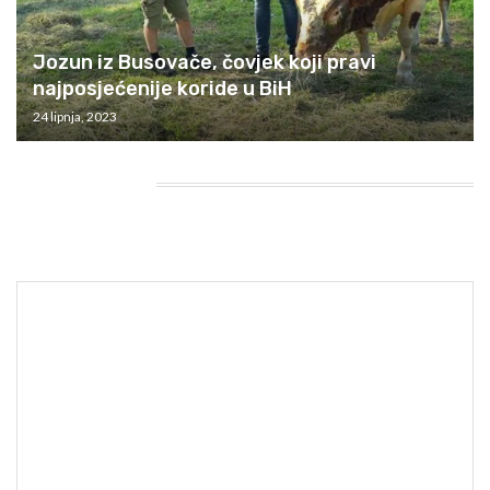
Jozun iz Busovače, čovjek koji pravi
najposjećenije koride u BiH
24 lipnja, 2023
HEADING TITLE