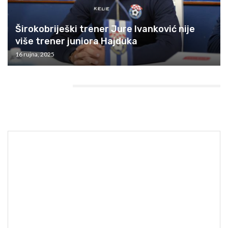
Širokobriješki trener Jure Ivanković nije
više trener juniora Hajduka
16 rujna, 2025
HEADING TITLE