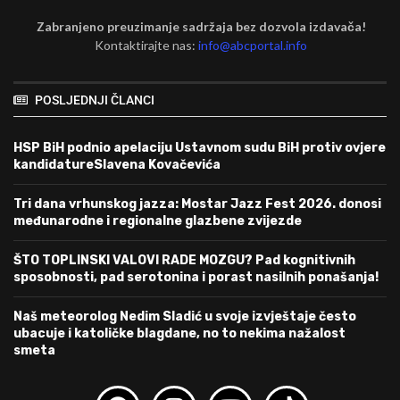
Zabranjeno preuzimanje sadržaja bez dozvola izdavača!
Kontaktirajte nas:
info@abcportal.info
POSLJEDNJI ČLANCI
HSP BiH podnio apelaciju Ustavnom sudu BiH protiv ovjere
kandidatureSlavena Kovačevića
Tri dana vrhunskog jazza: Mostar Jazz Fest 2026. donosi
međunarodne i regionalne glazbene zvijezde
ŠTO TOPLINSKI VALOVI RADE MOZGU? Pad kognitivnih
sposobnosti, pad serotonina i porast nasilnih ponašanja!
Naš meteorolog Nedim Sladić u svoje izvještaje često
ubacuje i katoličke blagdane, no to nekima nažalost
smeta