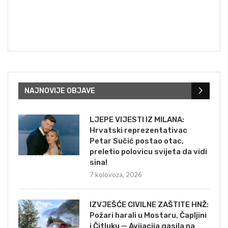
NAJNOVIJE OBJAVE
LJEPE VIJESTI IZ MILANA:
Hrvatski reprezentativac
Petar Sučić postao otac,
preletio polovicu svijeta da vidi
sina!
7 kolovoza, 2026
IZVJEŠĆE CIVILNE ZAŠTITE HNŽ:
Požari harali u Mostaru, Čapljini
i Čitluku — Avijacija gasila na