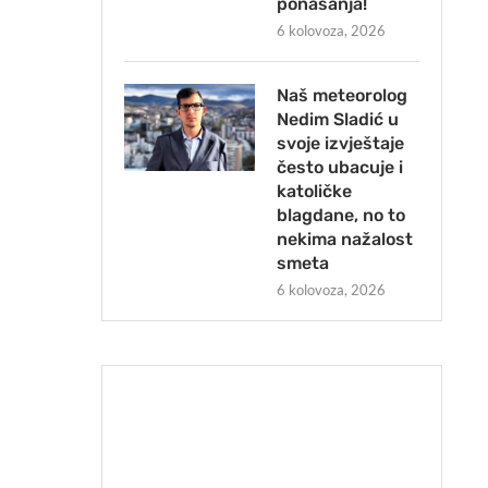
ponašanja!
6 kolovoza, 2026
Naš meteorolog
Nedim Sladić u
svoje izvještaje
često ubacuje i
katoličke
blagdane, no to
nekima nažalost
smeta
6 kolovoza, 2026