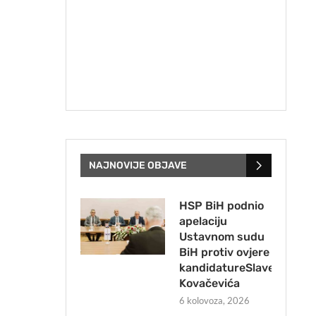
NAJNOVIJE OBJAVE
HSP BiH podnio
apelaciju
Ustavnom sudu
BiH protiv ovjere
kandidatureSlavena
Kovačevića
6 kolovoza, 2026