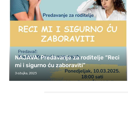
NAJAVA: Predavanje za roditelje “Reci
mi i sigurno ću zaboraviti”
3 ožujka, 2025
HEADING TITLE