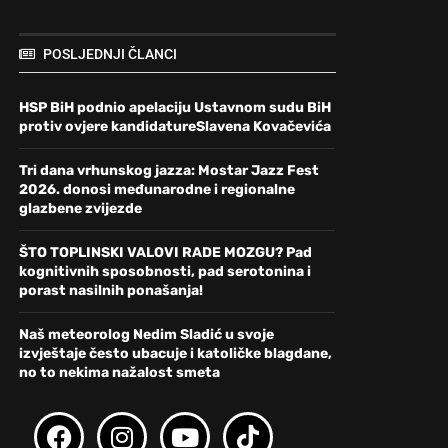
POSLJEDNJI ČLANCI
HSP BiH podnio apelaciju Ustavnom sudu BiH
protiv ovjere kandidatureSlavena Kovačevića
Tri dana vrhunskog jazza: Mostar Jazz Fest
2026. donosi međunarodne i regionalne
glazbene zvijezde
ŠTO TOPLINSKI VALOVI RADE MOZGU? Pad
kognitivnih sposobnosti, pad serotonina i
porast nasilnih ponašanja!
Naš meteorolog Nedim Sladić u svoje
izvještaje često ubacuje i katoličke blagdane,
no to nekima nažalost smeta