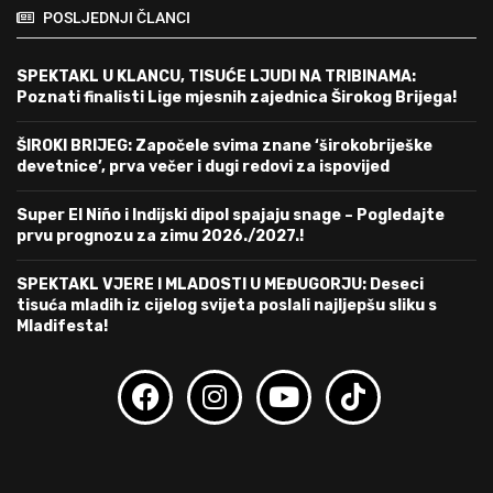
POSLJEDNJI ČLANCI
SPEKTAKL U KLANCU, TISUĆE LJUDI NA TRIBINAMA:
Poznati finalisti Lige mjesnih zajednica Širokog Brijega!
ŠIROKI BRIJEG: Započele svima znane ‘širokobriješke
devetnice’, prva večer i dugi redovi za ispovijed
Super El Niño i Indijski dipol spajaju snage – Pogledajte
prvu prognozu za zimu 2026./2027.!
SPEKTAKL VJERE I MLADOSTI U MEĐUGORJU: Deseci
tisuća mladih iz cijelog svijeta poslali najljepšu sliku s
Mladifesta!