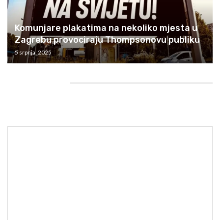
Komunjare plakatima na nekoliko mjesta u
Zagrebu provociraju Thompsonovu publiku
5 srpnja, 2025
HEADING TITLE