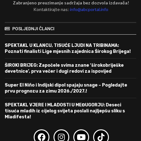
Zabranjeno preuzimanje sadržaja bez dozvola izdavača!
Kontaktirajte nas:
info@abcportal.info
POSLJEDNJI ČLANCI
SPEKTAKL U KLANCU, TISUĆE LJUDI NA TRIBINAMA:
Poznati finalisti Lige mjesnih zajednica Širokog Brijega!
ŠIROKI BRIJEG: Započele svima znane ‘širokobriješke
devetnice’, prva večer i dugi redovi za ispovijed
Super El Niño i Indijski dipol spajaju snage – Pogledajte
prvu prognozu za zimu 2026./2027.!
SPEKTAKL VJERE I MLADOSTI U MEĐUGORJU: Deseci
tisuća mladih iz cijelog svijeta poslali najljepšu sliku s
Mladifesta!