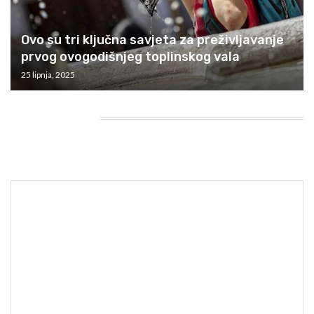
Ovo su tri ključna savjeta za preživljavanje
prvog ovogodišnjeg toplinskog vala
25 lipnja, 2025
HEADING TITLE