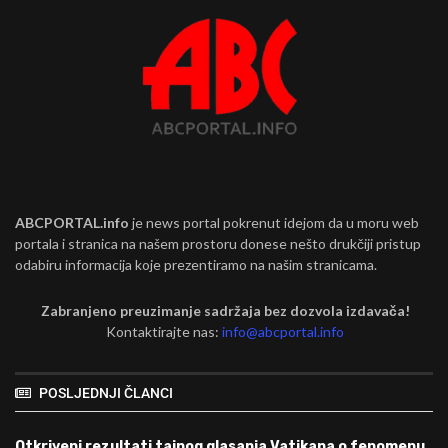
ABCPORTAL.info
je news portal pokrenut idejom da u moru web
portala i stranica na našem prostoru donese nešto drukčiji pristup
odabiru informacija koje prezentiramo na našim stranicama.
Zabranjeno preuzimanje sadržaja bez dozvola izdavača!
Kontaktirajte nas:
info@abcportal.info
POSLJEDNJI ČLANCI
Otkriveni rezultati tajnog glasanja Vatikana o fenomenu