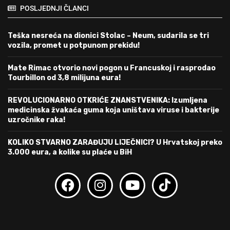
POSLJEDNJI ČLANCI
Teška nesreća na dionici Stolac – Neum, sudarila se tri
vozila, promet u potpunom prekidu!
Mate Rimac otvorio novi pogon u Francuskoj i rasprodao
Tourbillon od 3,8 milijuna eura!
REVOLUCIONARNO OTKRIĆE ZNANSTVENIKA: Izumljena
medicinska žvakaća guma koja uništava viruse i bakterije
uzročnike raka!
KOLIKO STVARNO ZARAĐUJU LIJEČNICI? U Hrvatskoj preko
3.000 eura, a kolike su plaće u BiH