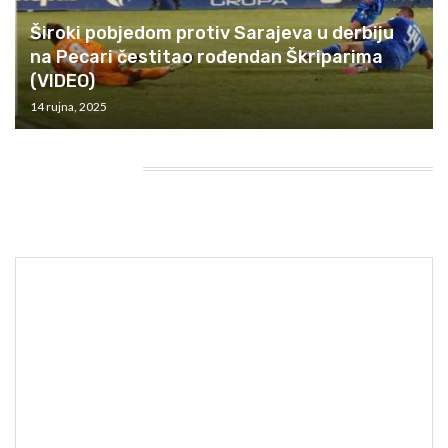
Široki pobjedom protiv Sarajeva u derbiju
na Pecari čestitao rođendan Škriparima
(VIDEO)
14 rujna, 2025
HEADING TITLE