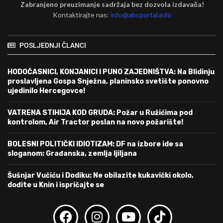
Zabranjeno preuzimanje sadržaja bez dozvola izdavača!
Kontaktirajte nas:
info@abcportal.info
POSLJEDNJI ČLANCI
HODOČASNICI, KONJANICI I PUNO ZAJEDNIŠTVA: Na Blidinju
proslavljena Gospa Snježna, planinsko svetište ponovno
ujedinilo Hercegovce!
VATRENA STIHIJA KOD GRUDA: Požar u Ružićima pod
kontrolom, Air Tractor poslan na novo požarište!
BOLESNI POLITIČKI IDIOTIZAM: DF na izbore ide sa
sloganom: Građanska, zemlja ljiljana
Šušnjar Vučiću i Dodiku: Ne obilazite kukavički okolo,
dođite u Knin i ispričajte se