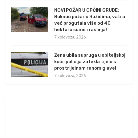
NOVI POŽAR U OPĆINI GRUDE:
Buknuo požar u Ružićima, vatra
već progutala više od 40
hektara šume i raslinja!
7 kolovoza, 2026
Žena ubila supruga u obiteljskoj
kući, policija zatekla tijelo s
prostrijelnom ranom glave!
7 kolovoza, 2026