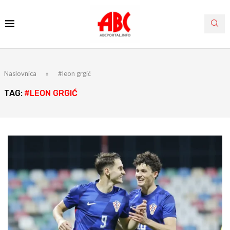
Naslovnica
»
#leon grgić
TAG:
#LEON GRGIĆ