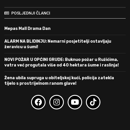
POSLJEDNJI ČLANCI
Mepas Mall Drama Dan
ALARM NA BLIDINJU: Nemarni posjetitelji ostavljaju
žeravicu u šumi!
NOVI POŽAR U OPĆINI GRUDE: Buknuo požar u Ružićima,
vatra već progutala više od 40 hektara šume i raslinja!
Žena ubila supruga u obiteljskoj kući, policija zatekla
tijelo s prostrijelnom ranom glave!