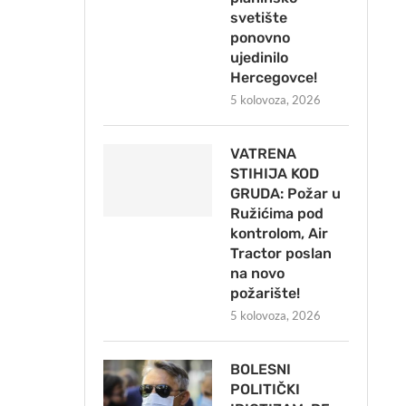
svetište
ponovno
ujedinilo
Hercegovce!
5 kolovoza, 2026
VATRENA
STIHIJA KOD
GRUDA: Požar u
Ružićima pod
kontrolom, Air
Tractor poslan
na novo
požarište!
5 kolovoza, 2026
BOLESNI
POLITIČKI