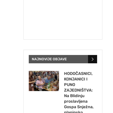
NAJNOVIJE OBJAVE
HODOČASNICI,
KONJANICI I
PUNO
ZAJEDNIŠTVA:
Na Blidinju
proslavljena
Gospa Snježna,
planinsko