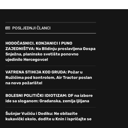
POSLJEDNJI ČLANCI
HODOČASNICI, KONJANICI I PUNO
ZAJEDNIŠTVA: Na Blidinju proslavljena Gospa
Snježna, planinsko svetište ponovno
ujedinilo Hercegovce!
VATRENA STIHIJA KOD GRUDA: Požar u
Ružićima pod kontrolom, Air Tractor poslan
na novo požarište!
BOLESNI POLITIČKI IDIOTIZAM: DF na izbore
ide sa sloganom: Građanska, zemlja ljiljana
Šušnjar Vučiću i Dodiku: Ne obilazite
kukavički okolo, dođite u Knin i ispričajte se