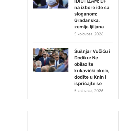
IDIOTIZAM: DF
na izbore ide sa
sloganom:
Građanska,
zemlja ljiljana
5 kolovoza, 2026
Šušnjar Vučiću i
Dodiku: Ne
obilazite
kukavički okolo,
dođite u Knin i
ispričajte se
5 kolovoza, 2026