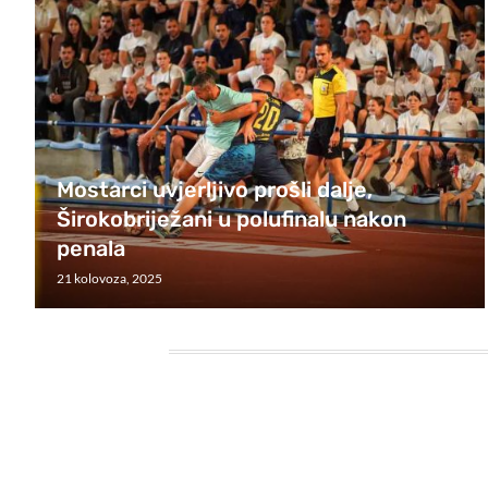
Mostarci uvjerljivo prošli dalje,
Širokobriježani u polufinalu nakon
penala
21 kolovoza, 2025
HEADING TITLE