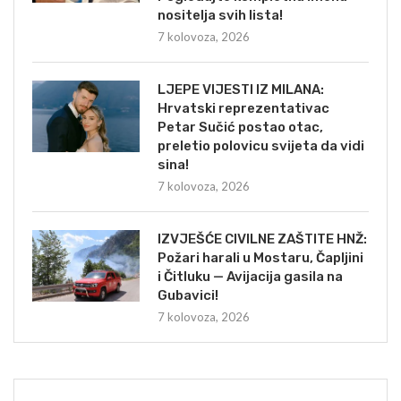
nositelja svih lista!
7 kolovoza, 2026
LJEPE VIJESTI IZ MILANA:
Hrvatski reprezentativac
Petar Sučić postao otac,
preletio polovicu svijeta da vidi
sina!
7 kolovoza, 2026
IZVJEŠĆE CIVILNE ZAŠTITE HNŽ:
Požari harali u Mostaru, Čapljini
i Čitluku — Avijacija gasila na
Gubavici!
7 kolovoza, 2026