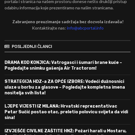
portala i stranica na našem prostoru donese nešto drukčiji pristup
odabiru informacija koje prezentiramo na našim stranicama.
Zabranjeno preuzimanje sadržaja bez dozvola izdavača!
Kontaktirajte nas:
info@abcportal.info
POSLJEDNJI ČLANCI
DRAMA KOD KONJICA: Vatrogasci i šumari brane kuće –
Pogledajte snimku gašenja Air Tractorom!
STRATEGIJA HDZ-a ZA OPĆE IZBORE: Vodeći dužnosnici
ulaze u borbu za glasove – Pogledajte kompletna imena
nositelja svih lista!
LJEPE VIJESTI IZ MILANA: Hrvatski reprezentativac
Petar Sučić postao otac, preletio polovicu svijeta da vidi
sina!
IZVJEŠĆE CIVILNE ZAŠTITE HNŽ: Požari harali u Mostaru,