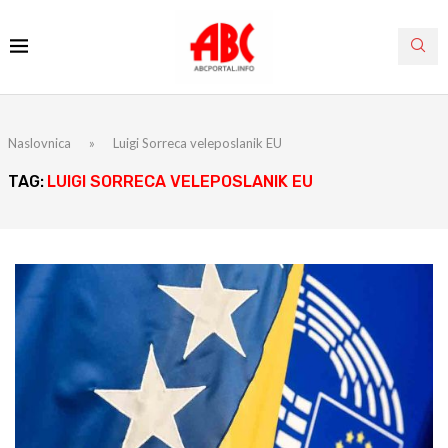
Naslovnica
»
Luigi Sorreca veleposlanik EU
TAG:
LUIGI SORRECA VELEPOSLANIK EU