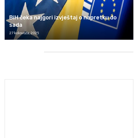
BiH čeka najgori izvještaj o napretku do
sada
27 kolovoza, 2025
HEADING TITLE