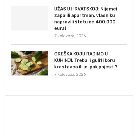
UŽAS U HRVATSKOJ: Nijemci
zapalili apartman, vlasniku
napravili štetu od 400.000
eura!
7 kolovoza, 2026
GREŠKA KOJU RADIMO U
KUHINJI: Treba li guliti koru
krastavca ili je ipak pojesti?
7 kolovoza, 2026