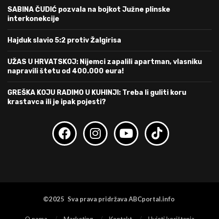
SABINA ČUDIĆ pozvala na bojkot Južne plinske
interkonekcije
Hajduk slavio 5:2 protiv Žalgirisa
UŽAS U HRVATSKOJ: Nijemci zapalili apartman, vlasniku
napravili štetu od 400.000 eura!
GREŠKA KOJU RADIMO U KUHINJI: Treba li guliti koru
krastavca ili je ipak pojesti?
©2025 Sva prava pridržava ABCportal.info
O nama
Marketing
Kontakt
Uvjeti korištenja