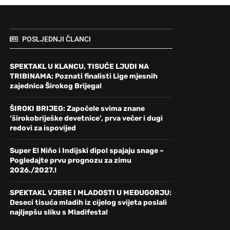
POSLJEDNJI ČLANCI
SPEKTAKL U KLANCU, TISUĆE LJUDI NA
TRIBINAMA: Poznati finalisti Lige mjesnih
zajednica Širokog Brijega!
ŠIROKI BRIJEG: Započele svima znane
‘širokobriješke devetnice’, prva večer i dugi
redovi za ispovijed
Super El Niño i Indijski dipol spajaju snage –
Pogledajte prvu prognozu za zimu
2026./2027.!
SPEKTAKL VJERE I MLADOSTI U MEĐUGORJU:
Deseci tisuća mladih iz cijelog svijeta poslali
najljepšu sliku s Mladifesta!