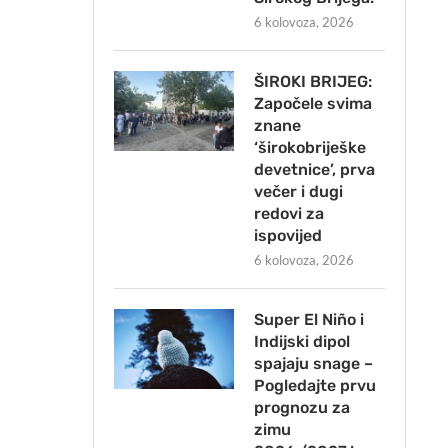
6 kolovoza, 2026
ŠIROKI BRIJEG:
Započele svima
znane
‘širokobriješke
devetnice’, prva
večer i dugi
redovi za
ispovijed
6 kolovoza, 2026
Super El Niño i
Indijski dipol
spajaju snage –
Pogledajte prvu
prognozu za
zimu