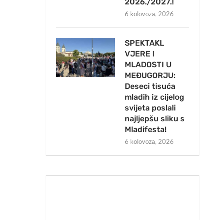
2026./2027.!
6 kolovoza, 2026
SPEKTAKL
VJERE I
MLADOSTI U
MEĐUGORJU:
Deseci tisuća
mladih iz cijelog
svijeta poslali
najljepšu sliku s
Mladifesta!
6 kolovoza, 2026