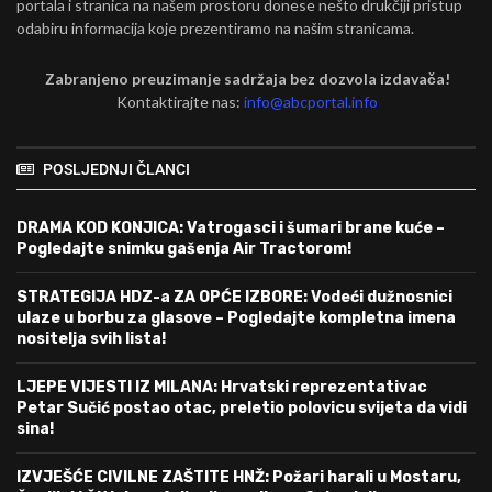
portala i stranica na našem prostoru donese nešto drukčiji pristup
odabiru informacija koje prezentiramo na našim stranicama.
Zabranjeno preuzimanje sadržaja bez dozvola izdavača!
Kontaktirajte nas:
info@abcportal.info
POSLJEDNJI ČLANCI
DRAMA KOD KONJICA: Vatrogasci i šumari brane kuće –
Pogledajte snimku gašenja Air Tractorom!
STRATEGIJA HDZ-a ZA OPĆE IZBORE: Vodeći dužnosnici
ulaze u borbu za glasove – Pogledajte kompletna imena
nositelja svih lista!
LJEPE VIJESTI IZ MILANA: Hrvatski reprezentativac
Petar Sučić postao otac, preletio polovicu svijeta da vidi
sina!
IZVJEŠĆE CIVILNE ZAŠTITE HNŽ: Požari harali u Mostaru,