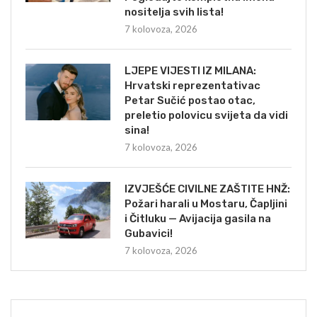
nositelja svih lista!
7 kolovoza, 2026
LJEPE VIJESTI IZ MILANA:
Hrvatski reprezentativac
Petar Sučić postao otac,
preletio polovicu svijeta da vidi
sina!
7 kolovoza, 2026
IZVJEŠĆE CIVILNE ZAŠTITE HNŽ:
Požari harali u Mostaru, Čapljini
i Čitluku — Avijacija gasila na
Gubavici!
7 kolovoza, 2026