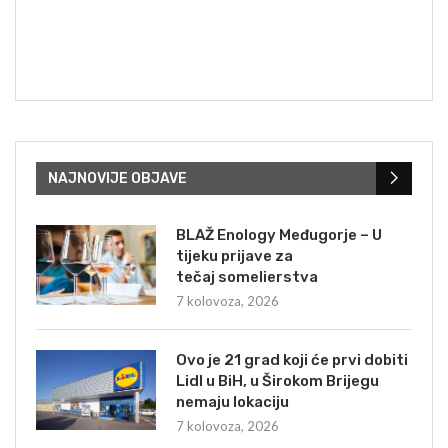
NAJNOVIJE OBJAVE
BLAŽ Enology Međugorje – U
tijeku prijave za
tečaj somelierstva
7 kolovoza, 2026
Ovo je 21 grad koji će prvi dobiti
Lidl u BiH, u Širokom Brijegu
nemaju lokaciju
7 kolovoza, 2026