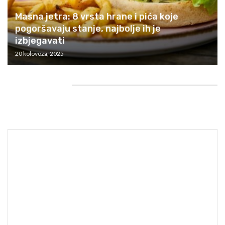
Masna jetra: 8 vrsta hrane i pića koje
pogoršavaju stanje, najbolje ih je
izbjegavati
20 kolovoza, 2025
HEADING TITLE