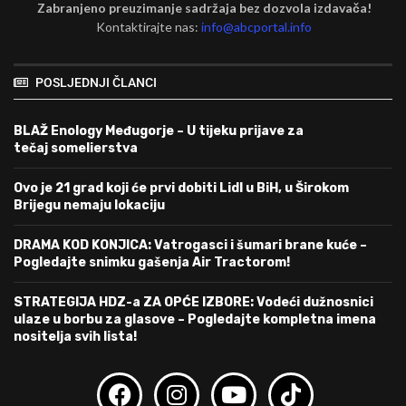
Zabranjeno preuzimanje sadržaja bez dozvola izdavača!
Kontaktirajte nas:
info@abcportal.info
POSLJEDNJI ČLANCI
BLAŽ Enology Međugorje – U tijeku prijave za
tečaj somelierstva
Ovo je 21 grad koji će prvi dobiti Lidl u BiH, u Širokom
Brijegu nemaju lokaciju
DRAMA KOD KONJICA: Vatrogasci i šumari brane kuće –
Pogledajte snimku gašenja Air Tractorom!
STRATEGIJA HDZ-a ZA OPĆE IZBORE: Vodeći dužnosnici
ulaze u borbu za glasove – Pogledajte kompletna imena
nositelja svih lista!