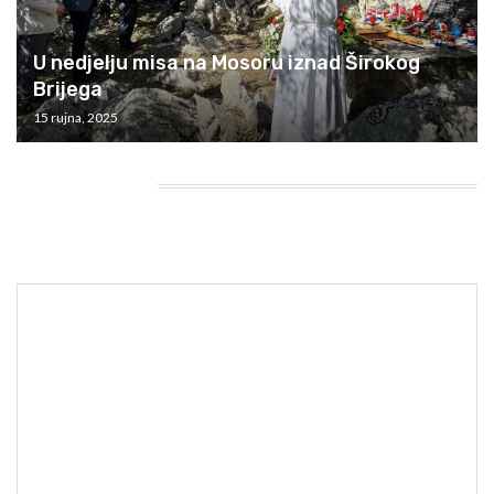
U nedjelju misa na Mosoru iznad Širokog
Brijega
15 rujna, 2025
HEADING TITLE