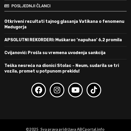
POSLJEDNJI ČLANCI
Otkriveni rezultati tajnog glasanja Vatikana o fenomenu
Međugorja
APSOLUTNI REKORDERI: Muškarac ‘napuhao’ 6,2 promila
Cvijanović: Prošla su vremena uvođenja sankcija
Teška nesreća na dionici Stolac – Neum, sudarila se tri
vozila, promet u potpunom prekidu!
©2025 Sva prava pridržava ABCportal.info