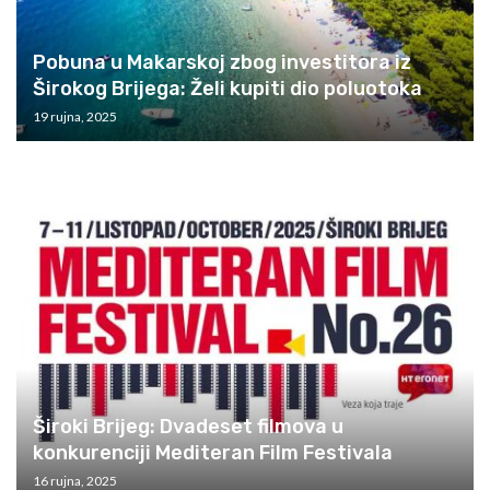
Pobuna u Makarskoj zbog investitora iz
Širokog Brijega: Želi kupiti dio poluotoka
19 rujna, 2025
Široki Brijeg: Dvadeset filmova u
konkurenciji Mediteran Film Festivala
16 rujna, 2025