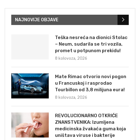
NAJNOVIJE OBJAVE
Teška nesreća na dionici Stolac
– Neum, sudarila se tri vozila,
promet u potpunom prekidu!
8 kolovoza, 2026
Mate Rimac otvorio novi pogon
u Francuskoj i rasprodao
Tourbillon od 3,8 milijuna eura!
8 kolovoza, 2026
REVOLUCIONARNO OTKRIĆE
ZNANSTVENIKA: Izumljena
medicinska žvakaća guma koja
uništava viruse i bakterije