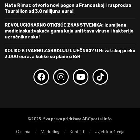
Mate Rimac otvorio novi pogon u Francuskoj i rasprodao
Tourbillon od 3,8 milijuna eura!
REVOLUCIONARNO OTKRIĆE ZNANSTVENIKA: Izumljena
medicinska žvakaća guma koja uništava viruse i bakterije
uzročnike raka!
KOLIKO STVARNO ZARAĐUJU LIJEČNICI? U Hrvatskoj preko
3.000 eura, a kolike su plaće u BiH
©2025 Sva prava pridržava ABCportal.info
O nama
Marketing
Kontakt
Uvjeti korištenja