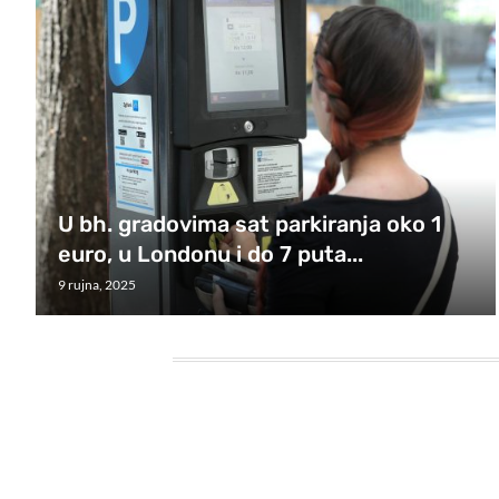
U bh. gradovima sat parkiranja oko 1
euro, u Londonu i do 7 puta...
9 rujna, 2025
HEADING TITLE