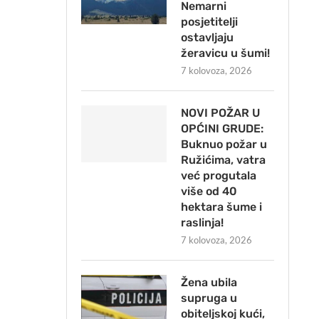
Nemarni
posjetitelji
ostavljaju
žeravicu u šumi!
7 kolovoza, 2026
NOVI POŽAR U
OPĆINI GRUDE:
Buknuo požar u
Ružićima, vatra
već progutala
više od 40
hektara šume i
raslinja!
7 kolovoza, 2026
Žena ubila
supruga u
obiteljskoj kući,