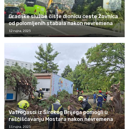
Gradske službe čiste dionicu ceste Žovnica
od polomljenih stabala nakon nevremena
12 rujna, 2025
Vatrogasci iz Širokog Brijega pomogli u
raščišćavanju Mostara nakon nevremena
11 rujna, 2025