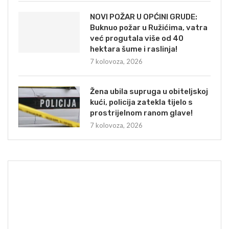
NOVI POŽAR U OPĆINI GRUDE:
Buknuo požar u Ružićima, vatra
već progutala više od 40
hektara šume i raslinja!
7 kolovoza, 2026
Žena ubila supruga u obiteljskoj
kući, policija zatekla tijelo s
prostrijelnom ranom glave!
7 kolovoza, 2026