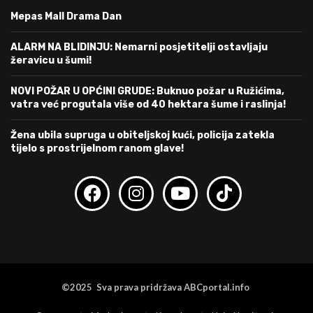
Mepas Mall Drama Dan
ALARM NA BLIDINJU: Nemarni posjetitelji ostavljaju
žeravicu u šumi!
NOVI POŽAR U OPĆINI GRUDE: Buknuo požar u Ružićima,
vatra već progutala više od 40 hektara šume i raslinja!
Žena ubila supruga u obiteljskoj kući, policija zatekla
tijelo s prostrijelnom ranom glave!
©2025 Sva prava pridržava ABCportal.info