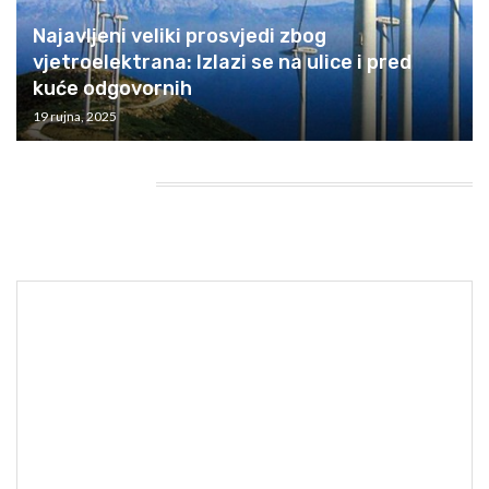
Najavljeni veliki prosvjedi zbog
vjetroelektrana: Izlazi se na ulice i pred
kuće odgovornih
19 rujna, 2025
HEADING TITLE