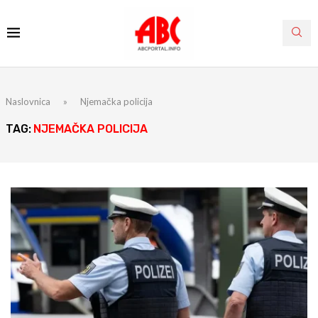
Naslovnica
»
Njemačka policija
TAG:
NJEMAČKA POLICIJA