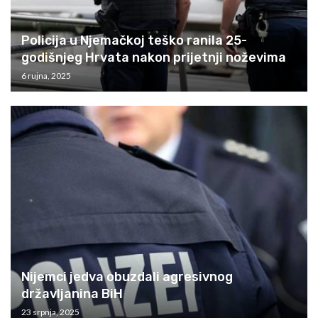
Policija u Njemačkoj teško ranila 25-
godišnjeg Hrvata nakon prijetnji noževima
6 rujna, 2025
Nijemci jedva obuzdali agresivnog
državljanina BiH
23 srpnja, 2025