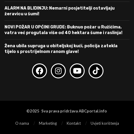
ALARM NA BLIDINJU: Nemarni posjetitelji ostavljaju
žeravicu u šumi!
NOVI POŽAR U OPĆINI GRUDE: Buknuo požar u Ružićima,
vatra već progutala više od 40 hektara šume i raslinja!
Žena ubila supruga u obiteljskoj kući, policija zatekla
tijelo s prostrijelnom ranom glave!
©2025 Sva prava pridržava ABCportal.info
O nama
Marketing
Kontakt
Uvjeti korištenja