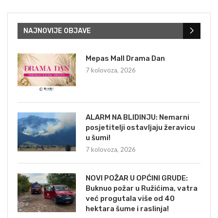
NAJNOVIJE OBJAVE
Mepas Mall Drama Dan
7 kolovoza, 2026
ALARM NA BLIDINJU: Nemarni
posjetitelji ostavljaju žeravicu
u šumi!
7 kolovoza, 2026
NOVI POŽAR U OPĆINI GRUDE:
Buknuo požar u Ružićima, vatra
već progutala više od 40
hektara šume i raslinja!