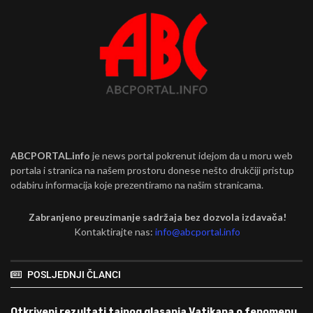
ABCPORTAL.info
je news portal pokrenut idejom da u moru web
portala i stranica na našem prostoru donese nešto drukčiji pristup
odabiru informacija koje prezentiramo na našim stranicama.
Zabranjeno preuzimanje sadržaja bez dozvola izdavača!
Kontaktirajte nas:
info@abcportal.info
POSLJEDNJI ČLANCI
Otkriveni rezultati tajnog glasanja Vatikana o fenomenu