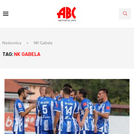
Naslovnica
»
NK Gabela
TAG:
NK GABELA