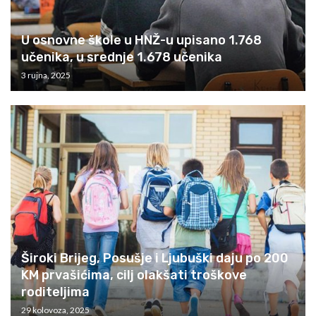
U osnovne škole u HNŽ-u upisano 1.768
učenika, u srednje 1.678 učenika
3 rujna, 2025
Široki Brijeg, Posušje i Ljubuški daju po 200
KM prvašićima, cilj olakšati troškove
roditeljima
29 kolovoza, 2025