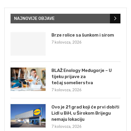
NAJNOVIJE OBJAVE
Brze rolice sa šunkom i sirom
7 kolovoza, 2026
BLAŽ Enology Međugorje – U
tijeku prijave za
tečaj somelierstva
7 kolovoza, 2026
Ovo je 21 grad koji će prvi dobiti
Lidl u BiH, u Širokom Brijegu
nemaju lokaciju
7 kolovoza, 2026