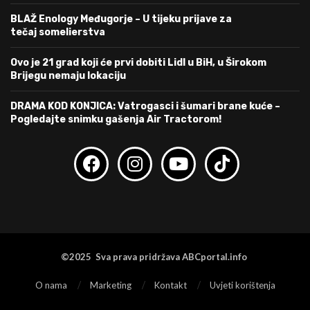
BLAŽ Enology Međugorje – U tijeku prijave za
tečaj somelierstva
Ovo je 21 grad koji će prvi dobiti Lidl u BiH, u Širokom
Brijegu nemaju lokaciju
DRAMA KOD KONJICA: Vatrogasci i šumari brane kuće –
Pogledajte snimku gašenja Air Tractorom!
©2025 Sva prava pridržava ABCportal.info
O nama
Marketing
Kontakt
Uvjeti korištenja