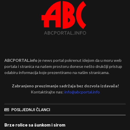
ABCPORTAL.info
je news portal pokrenut idejom da u moru web
portala i stranica na našem prostoru donese nešto drukčiji pristup
odabiru informacija koje prezentiramo na našim stranicama.
Zabranjeno preuzimanje sadržaja bez dozvola izdavača!
Kontaktirajte nas:
info@abcportal.info
POSLJEDNJI ČLANCI
Brze rolice sa šunkom i sirom