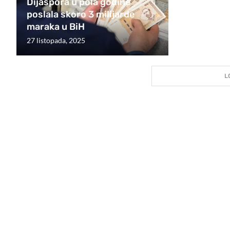
Dijaspora u pola godine
poslala skoro 3 milijarde
maraka u BiH
27 listopada, 2025
L