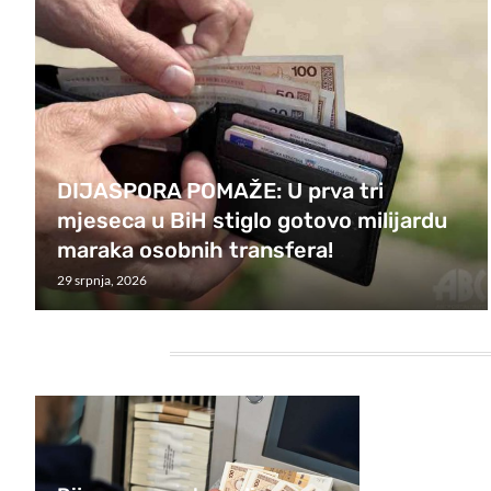
DIJASPORA POMAŽE: U prva tri
mjeseca u BiH stiglo gotovo milijardu
maraka osobnih transfera!
29 srpnja, 2026
HEADING TITLE