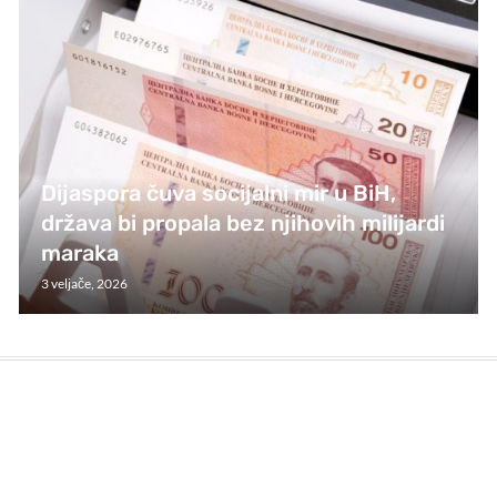
Dijaspora čuva socijalni mir u BiH,
država bi propala bez njihovih milijardi
maraka
3 veljače, 2026