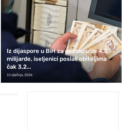
Iz dijaspore u BiH za godinu ušle 4,3
milijarde, iseljenici poslali obiteljima
čak 3,2...
11 siječnja, 2026