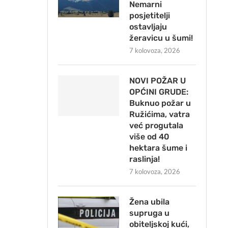
Nemarni
posjetitelji
ostavljaju
žeravicu u šumi!
7 kolovoza, 2026
NOVI POŽAR U
OPĆINI GRUDE:
Buknuo požar u
Ružićima, vatra
već progutala
više od 40
hektara šume i
raslinja!
7 kolovoza, 2026
Žena ubila
supruga u
obiteljskoj kući,